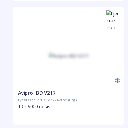
Avipro IBD V217
Lyofilisat til brug i drikkevand (Htgl)
10 x 5000 dosis