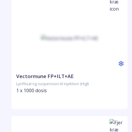
Vectormune FP+ILT+AE
Lyofilisat og suspension til injektion (Htgl)
1 x 1000 dosis