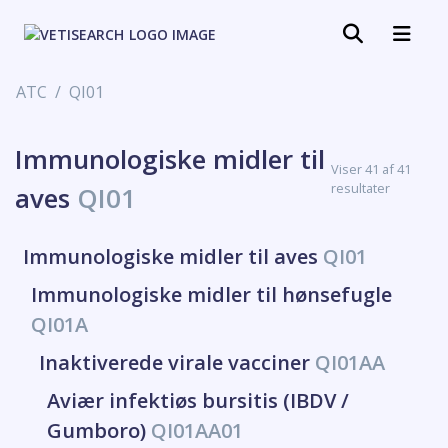
ATC
QI01
Immunologiske midler til
Viser 41 af 41
resultater
aves
QI01
Immunologiske midler til aves
QI01
Immunologiske midler til hønsefugle
QI01A
Inaktiverede virale vacciner
QI01AA
Aviær infektiøs bursitis (IBDV /
Gumboro)
QI01AA01