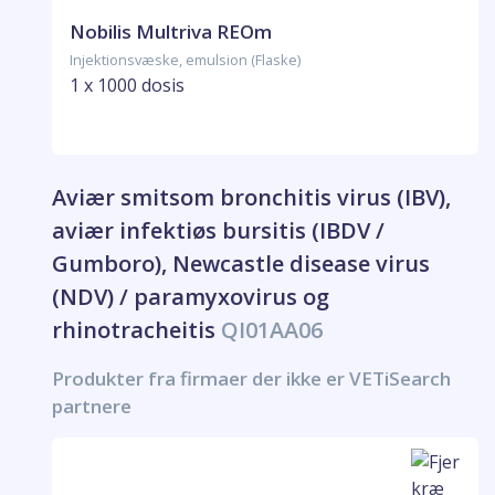
Nobilis Multriva REOm
Injektionsvæske, emulsion (Flaske)
1 x 1000 dosis
Aviær smitsom bronchitis virus (IBV),
aviær infektiøs bursitis (IBDV /
Gumboro), Newcastle disease virus
(NDV) / paramyxovirus og
rhinotracheitis
QI01AA06
Produkter fra firmaer der ikke er VETiSearch
partnere