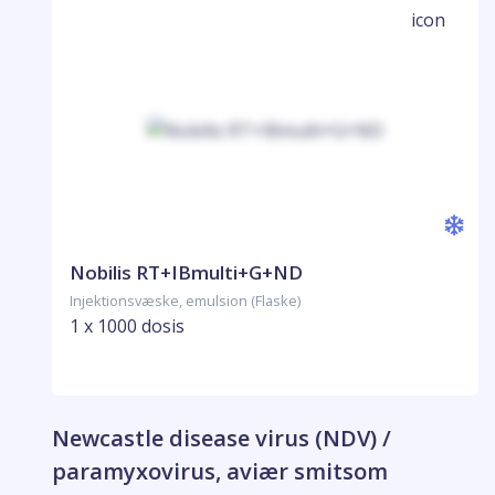
Nobilis RT+IBmulti+G+ND
Injektionsvæske, emulsion (Flaske)
1 x 1000 dosis
Newcastle disease virus (NDV) /
paramyxovirus, aviær smitsom