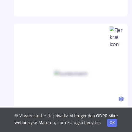
Gumbohatch
🍪 Vi værdsætter dit privatliv. Vi bruger den GDPR-sikre
Lyofilisat og suspension til injektion (Htgl)
webanalyse Matomo, som EU også benytter.
OK
10 x 2000 dosis, 10 x 4000 dosis, 10 x 5000