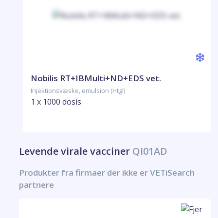
Nobilis RT+IBMulti+ND+EDS vet.
Injektionsvæske, emulsion (Htgl)
1 x 1000 dosis
Levende virale vacciner
QI01AD
Produkter fra firmaer der ikke er VETiSearch
partnere