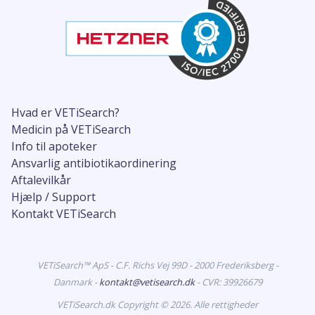
Hvad er VETiSearch?
Medicin på VETiSearch
Info til apoteker
Ansvarlig antibiotikaordinering
Aftalevilkår
Hjælp / Support
Kontakt VETiSearch
VETiSearch™ ApS - C.F. Richs Vej 99D - 2000 Frederiksberg -
Danmark -
kontakt@vetisearch.dk
- CVR: 39926679
VETiSearch.dk Copyright © 2026. Alle rettigheder