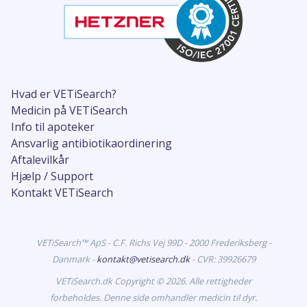
Hvad er VETiSearch?
Medicin på VETiSearch
Info til apoteker
Ansvarlig antibiotikaordinering
Aftalevilkår
Hjælp / Support
Kontakt VETiSearch
VETiSearch™ ApS - C.F. Richs Vej 99D - 2000 Frederiksberg -
Danmark -
kontakt@vetisearch.dk
- CVR: 39926679
VETiSearch.dk Copyright © 2026. Alle rettigheder
forbeholdes. Denne side omhandler medicin til dyr.