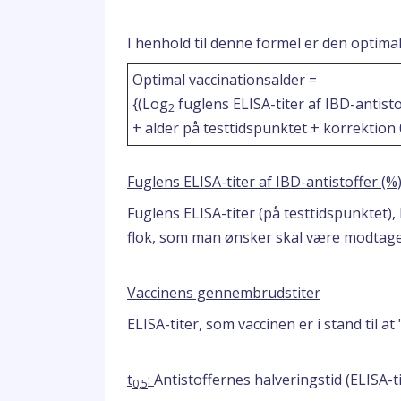
I henhold til denne formel er den optimal
Optimal vaccinationsalder =
{(Log
fuglens ELISA-titer af IBD-antisto
2
+ alder på testtidspunktet + korrektion 
Fuglens ELISA-titer af IBD-antistoffer (%
Fuglens ELISA-titer (på testtidspunktet)
flok, som man ønsker skal være modtageli
Vaccinens gennembrudstiter
ELISA-titer, som vaccinen er i stand til a
t
:
Antistoffernes halveringstid (ELISA-tit
0,5