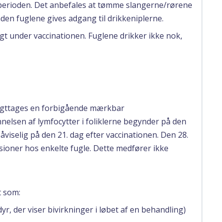
perioden. Det anbefales at tømme slangerne/rørene
den fuglene gives adgang til drikkeniplerne.
ligt under vaccinationen. Fuglene drikker ikke nok,
iagttages en forbigående mærkbar
nelsen af lymfocytter i foliklerne begynder på den
påviselig på den 21. dag efter vaccinationen. Den 28.
sioner hos enkelte fugle. Dette medfører ikke
t som:
yr, der viser bivirkninger i løbet af en behandling)