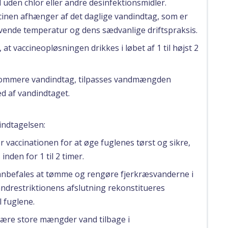
d uden chlor eller andre desinfektionsmidler.
cinen afhænger af det daglige vandindtag, som er
vende temperatur og dens sædvanlige driftspraksis.
at vaccineopløsningen drikkes i løbet af 1 til højst 2
ngsommere vandindtag, tilpasses vandmængden
ed af vandindtaget.
indtagelsen:
or vaccinationen for at øge fuglenes tørst og sikre,
inden for 1 til 2 timer.
 anbefales at tømme og rengøre fjerkræsvanderne i
andrestriktionens afslutning rekonstitueres
l fuglene.
 være store mængder vand tilbage i