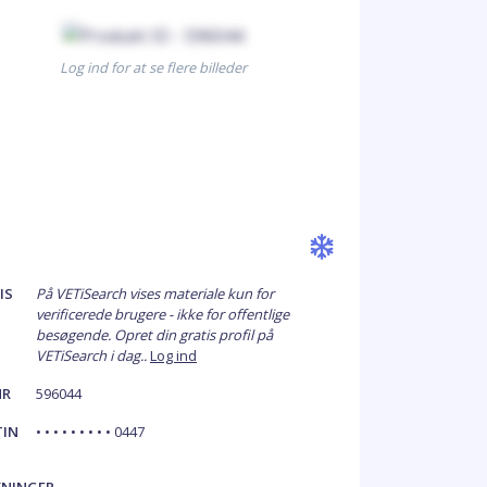
Log ind for at se flere billeder
IS
På VETiSearch vises materiale kun for
verificerede brugere - ikke for offentlige
besøgende. Opret din gratis profil på
VETiSearch i dag..
Log ind
NR
596044
TIN
• • • • • • • • • 0447