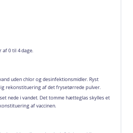
af 0 til 4 dage.
vand uden chlor og desinfektionsmidler. Ryst
dig rekonstituering af det frysetørrede pulver.
et nede i vandet. Det tomme hætteglas skylles et
konstituering af vaccinen.