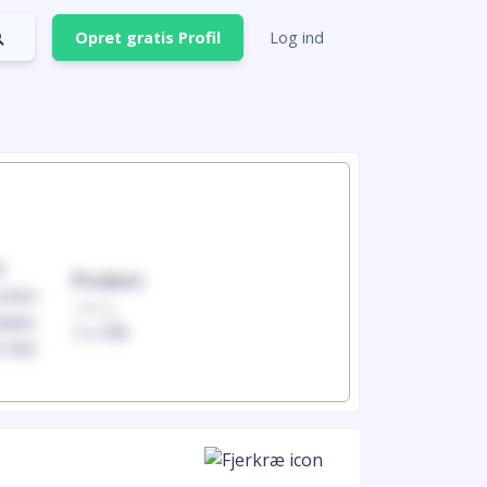
Opret gratis Profil
Log ind
Produc
Product
100mg
100mg
1 x 100
1 x 100