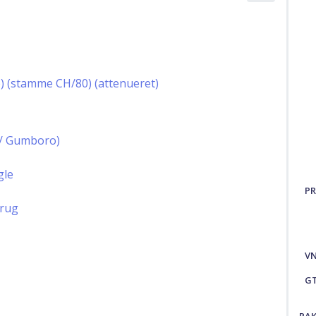
o) (stamme CH/80) (attenueret)
 / Gumboro)
gle
PR
brug
V
G