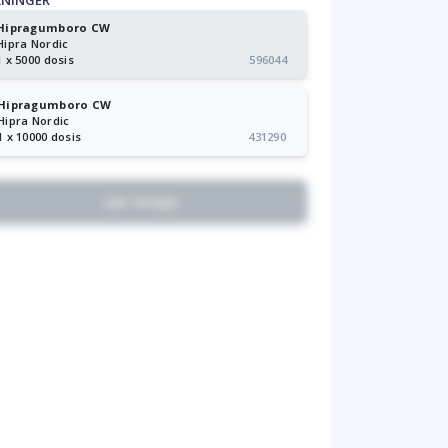
KNINGER
Hipragumboro CW
Hipra Nordic
1 x 5000 dosis
596044
Hipragumboro CW
Hipra Nordic
1 x 10000 dosis
431290
Lav recept