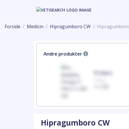
Forside
Medicin
Hipragumboro CW
Hipragumbor
Andre produkter
Product
Product
100mg
100mg
1 x 100
1 x 100
Hipragumboro CW