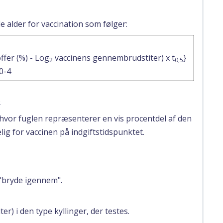
e alder for vaccination som følger:
ffer (%) - Log
vaccinens gennembrudstiter) x t
}
2
0,5
0-4
)
, hvor fuglen repræsenterer en vis procentdel af den
g for vaccinen på indgiftstidspunktet.
t "bryde igennem".
er) i den type kyllinger, der testes.