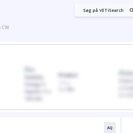
Søg på VETiSearch
o CW
Product
100mg
1 x 100
AQ