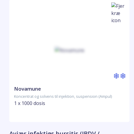
Novamune
Koncentrat og solvens til injektion, suspension (Ampul)
1 x 1000 dosis
Aviær infektiøs bursitis (IBDV /