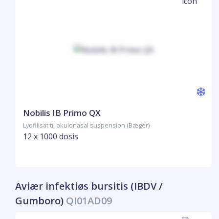
Nobilis IB Primo QX
Lyofilisat til okulonasal suspension (Bæger)
12 x 1000 dosis
Aviær infektiøs bursitis (IBDV /
Gumboro)
QI01AD09