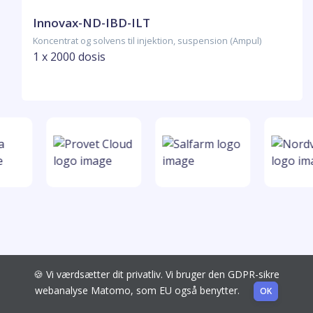
Innovax-ND-IBD-ILT
Koncentrat og solvens til injektion, suspension (Ampul)
1 x 2000 dosis
🍪 Vi værdsætter dit privatliv. Vi bruger den GDPR-sikre
webanalyse Matomo, som EU også benytter.
OK
VETiSearch.dk overholder Bekendtgørelse om recepter og
dosisdispensering af lægemidler, §53 om kryptering
Læs