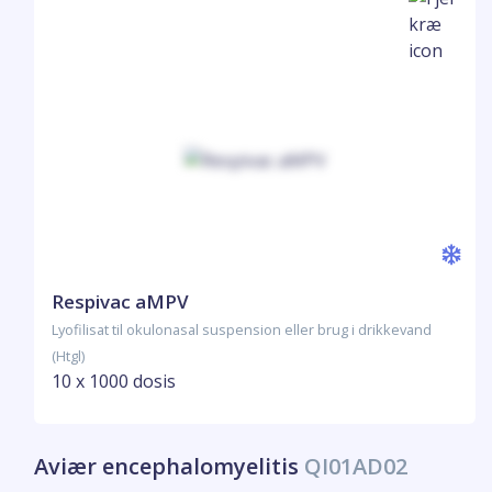
Respivac aMPV
Lyofilisat til okulonasal suspension eller brug i drikkevand
(Htgl)
10 x 1000 dosis
Aviær encephalomyelitis
QI01AD02