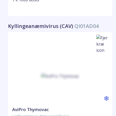
Kyllingeanæmivirus (CAV)
QI01AD04
AviPro Thymovac