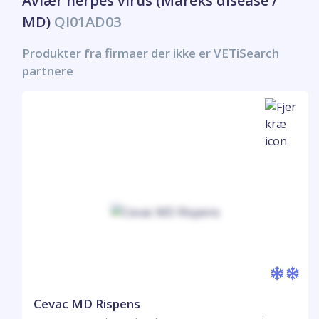
Aviær herpes virus (Mareks disease /
MD)
QI01AD03
Produkter fra firmaer der ikke er VETiSearch
partnere
Cevac MD Rispens