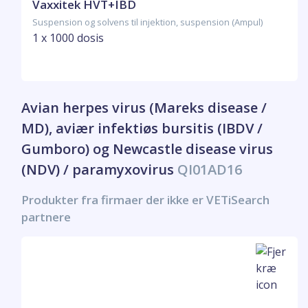
Vaxxitek HVT+IBD
Suspension og solvens til injektion, suspension (Ampul)
1 x 1000 dosis
Avian herpes virus (Mareks disease /
MD), aviær infektiøs bursitis (IBDV /
Gumboro) og Newcastle disease virus
(NDV) / paramyxovirus
QI01AD16
Produkter fra firmaer der ikke er VETiSearch
partnere