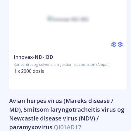
Innovax-ND-IBD
Koncentrat og solvens til injektion, suspension (Ampul)
1 x 2000 dosis
Avian herpes virus (Mareks disease /
MD), Smitsom laryngotracheitis virus og
Newcastle disease virus (NDV) /
paramyxovirus
QI01AD17