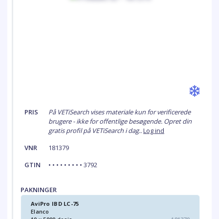
PRIS
På VETiSearch vises materiale kun for verificerede
brugere - ikke for offentlige besøgende. Opret din
gratis profil på VETiSearch i dag..
Log ind
VNR
181379
GTIN
• • • • • • • • • 3792
PAKNINGER
AviPro IBD LC-75
Elanco