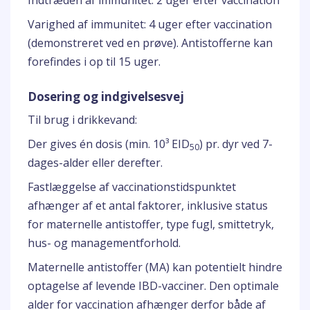
Indtræden af immunitet: 2 uger efter vaccination
Varighed af immunitet: 4 uger efter vaccination
(demonstreret ved en prøve). Antistofferne kan
forefindes i op til 15 uger.
Dosering og indgivelsesvej
Til brug i drikkevand:
Der gives én dosis (min. 10³ EID
) pr. dyr ved 7-
50
dages-alder eller derefter.
Fastlæggelse af vaccinationstidspunktet
afhænger af et antal faktorer, inklusive status
for maternelle antistoffer, type fugl, smittetryk,
hus- og managementforhold.
Maternelle antistoffer (MA) kan potentielt hindre
optagelse af levende IBD-vacciner. Den optimale
alder for vaccination afhænger derfor både af