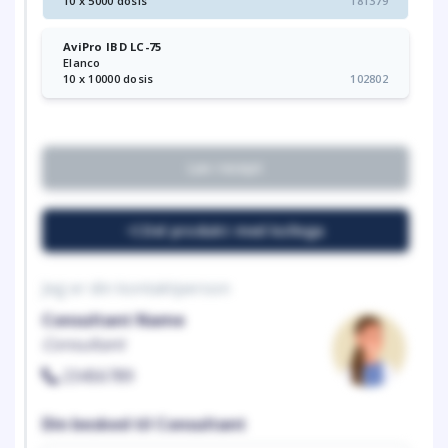
10 x 5000 dosis
181379
AviPro IBD LC-75
Elanco
10 x 10000 dosis
102802
Lav recept
Del produkt med kollega
Jeg er din kontaktperson
Consultant Name
Consultant
23456789
Din besked til Consultant