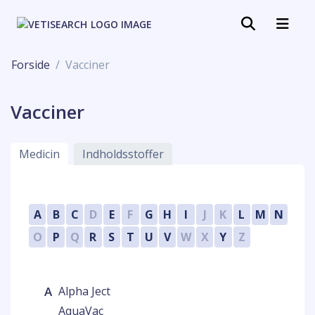
Forside
Vacciner
Vacciner
Medicin
Indholdsstoffer
A
B
C
D
E
F
G
H
I
J
K
L
M
N
O
P
Q
R
S
T
U
V
W
X
Y
Z
A
Alpha Ject
AquaVac