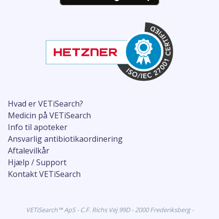
Hvad er VETiSearch?
Medicin på VETiSearch
Info til apoteker
Ansvarlig antibiotikaordinering
Aftalevilkår
Hjælp / Support
Kontakt VETiSearch
VETiSearch™ ApS - C.F. Richs Vej 99D - 2000 Frederiksberg -