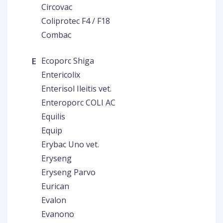
Circovac
Coliprotec F4 / F18
Combac
E
Ecoporc Shiga
Entericolix
Enterisol Ileitis vet.
Enteroporc COLI AC
Equilis
Equip
Erybac Uno vet.
Eryseng
Eryseng Parvo
Eurican
Evalon
Evanono