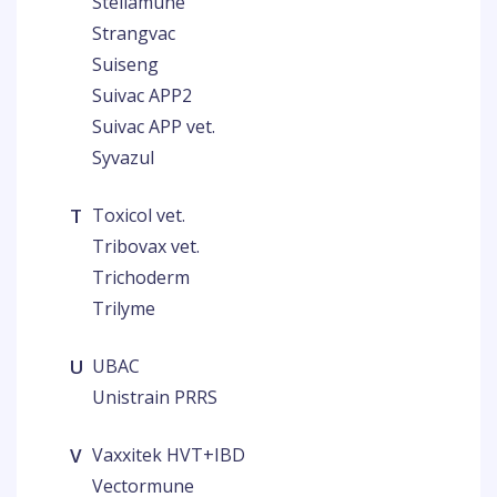
Stellamune
Strangvac
Suiseng
Suivac APP2
Suivac APP vet.
Syvazul
T
Toxicol vet.
Tribovax vet.
Trichoderm
Trilyme
U
UBAC
Unistrain PRRS
V
Vaxxitek HVT+IBD
Vectormune