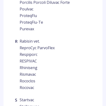
Porcilis Porcoli Diluvac Forte
Poulvac
ProteqFlu
ProteqFlu-Te
Purevax
R
Rabisin vet.
ReproCyc ParvoFlex
Respiporc
RESPIVAC
Rhiniseng
Rismavac
Rococlos
Rocovac
S
Startvac