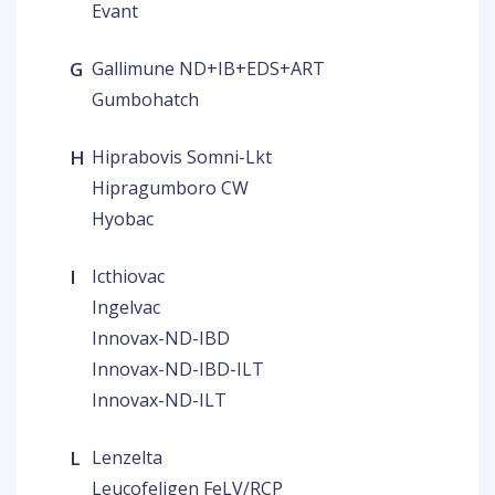
Evant
G
Gallimune ND+IB+EDS+ART
Gumbohatch
H
Hiprabovis Somni-Lkt
Hipragumboro CW
Hyobac
I
Icthiovac
Ingelvac
Innovax-ND-IBD
Innovax-ND-IBD-ILT
Innovax-ND-ILT
L
Lenzelta
Leucofeligen FeLV/RCP