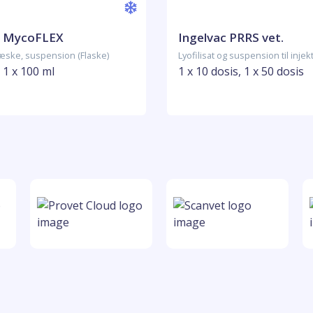
c MycoFLEX
Ingelvac PRRS vet.
æske, suspension (Flaske)
Lyofilisat og suspension til injekt
, 1 x 100 ml
1 x 10 dosis, 1 x 50 dosis