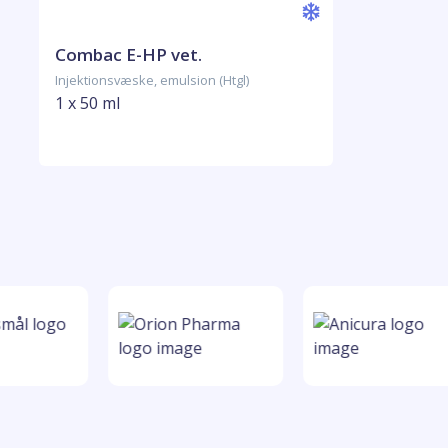
Combac E-HP vet.
Injektionsvæske, emulsion (Htgl)
1 x 50 ml