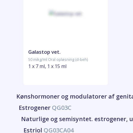
Galastop vet.
50 mikg/ml Oral opløsning (d-beh)
1 x 7 ml, 1 x 15 ml
Kønshormoner og modulatorer af genit
Estrogener
QG03C
Naturlige og semisyntet. estrogener
Estriol
QG03CA04