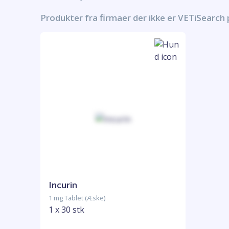
Produkter fra firmaer der ikke er VETiSearch
Incurin
1 mg Tablet (Æske)
1 x 30 stk