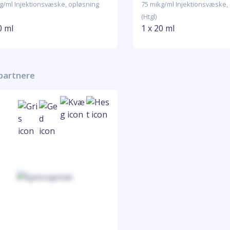
g/ml Injektionsvæske, opløsning
75 mikg/ml Injektionsvæske,
(Htgl)
0 ml
1 x 20 ml
 partnere