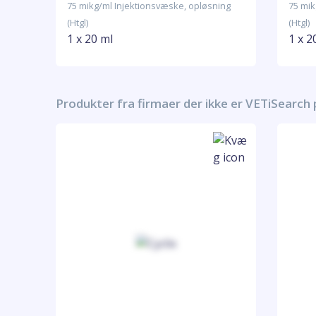
75 mikg/ml Injektionsvæske, opløsning
75 mik
(Htgl)
(Htgl)
1 x 20 ml
1 x 2
Produkter fra firmaer der ikke er VETiSearch