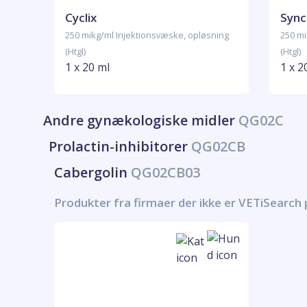
Cyclix
Sync
250 mikg/ml Injektionsvæske, opløsning
250 mi
(Htgl)
(Htgl)
1 x 20 ml
1 x 2
Andre gynækologiske midler
QG02C
Prolactin-inhibitorer
QG02CB
Cabergolin
QG02CB03
Produkter fra firmaer der ikke er VETiSearch