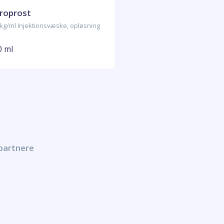
roprost
kg/ml Injektionsvæske, opløsning
0 ml
 partnere