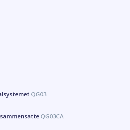
alsystemet
QG03
, usammensatte
QG03CA