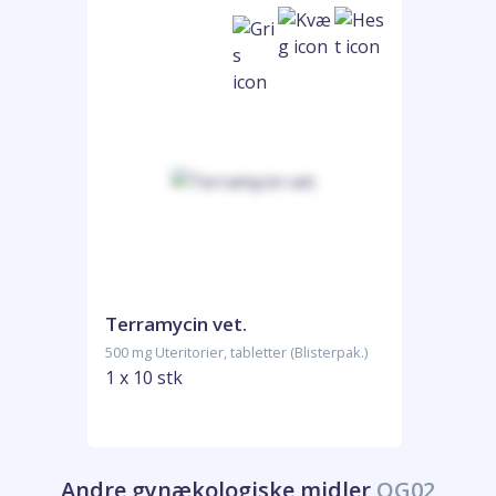
Terramycin vet.
500 mg Uteritorier, tabletter (Blisterpak.)
1 x 10 stk
Andre gynækologiske midler
QG02