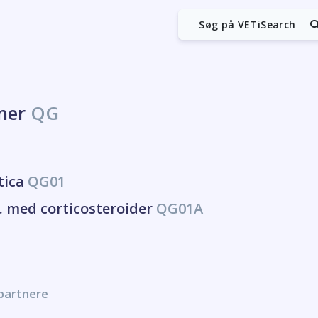
Søg på VETiSearch
oner
QG
tica
QG01
b. med corticosteroider
QG01A
 partnere