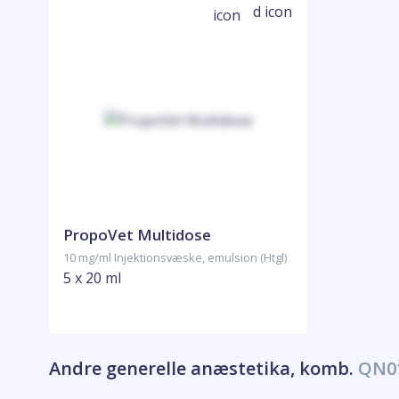
PropoVet Multidose
10 mg/ml Injektionsvæske, emulsion (Htgl)
5 x 20 ml
Andre generelle anæstetika, komb.
QN0