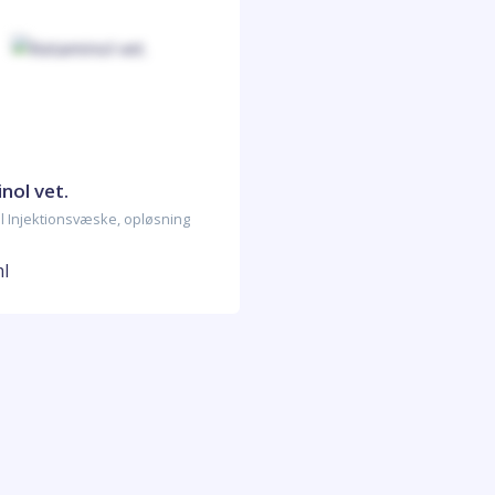
nol vet.
l Injektionsvæske, opløsning
ml