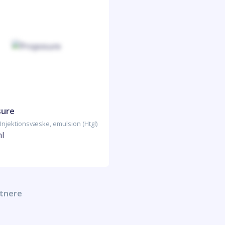
sure
Injektionsvæske, emulsion (Htgl)
ml
rtnere