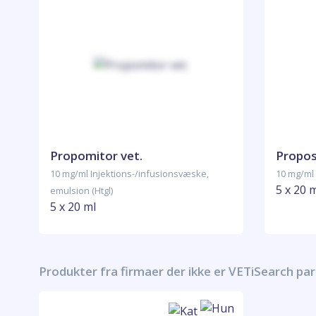
Propomitor vet.
Propo
10 mg/ml Injektions-/infusionsvæske,
10 mg/ml 
5 x 20 
emulsion (Htgl)
5 x 20 ml
Produkter fra firmaer der ikke er VETiSearch pa