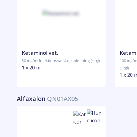
Ketaminol vet.
Ketami
50 mg/ml Injektionsvæske, opløsning (Htgl)
100 mg/m
1 x 20 ml
(Htgl)
1 x 20 
Alfaxalon
QN01AX05