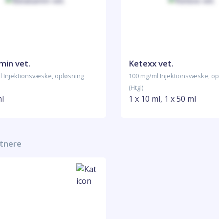
min vet.
Ketexx vet.
l Injektionsvæske, opløsning
100 mg/ml Injektionsvæske, op
(Htgl)
ml
1 x 10 ml, 1 x 50 ml
rtnere