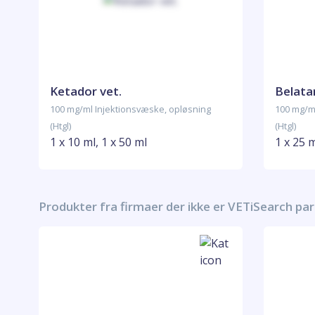
Ketador vet.
Belata
100 mg/ml Injektionsvæske, opløsning
100 mg/m
(Htgl)
(Htgl)
1 x 10 ml, 1 x 50 ml
1 x 25 
Produkter fra firmaer der ikke er VETiSearch pa