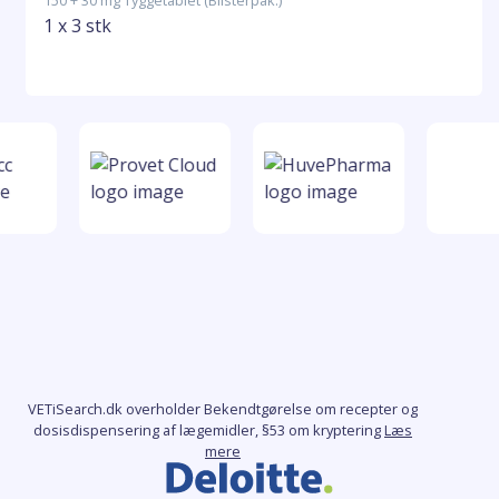
150 + 30 mg Tyggetablet (Blisterpak.)
1 x 3 stk
VETiSearch.dk overholder Bekendtgørelse om recepter og
dosisdispensering af lægemidler, §53 om kryptering
Læs
mere