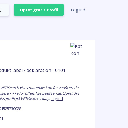
Opret gratis Profil
Log ind
 VETiSearch vises materiale kun for verificerede
ugere - ikke for offentlige besøgende. Opret din
tis profil på VETiSearch i dag..
Log ind
91525730028
01