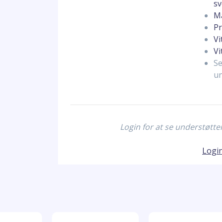
sv
M
Pr
Vi
Vi
Se
un
Login for at se understøtt
Logi