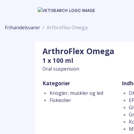
Frihandelsvarer
ArthroFlex Omega
ArthroFlex Omega
1 x 100 ml
Oral suspension
Kategorier
Indh
Knogler, muskler og led
DH
Fiskeolier
EP
Gl
Gr
Ko
MS