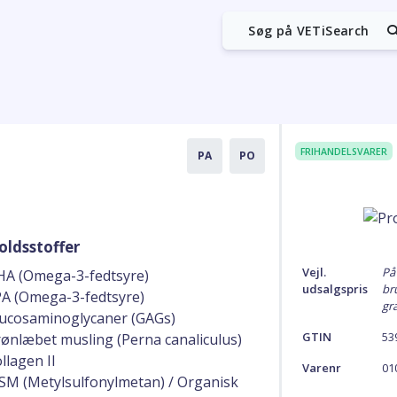
Søg på VETiSearch
FRIHANDELSVARER
PA
PO
oldsstoffer
Vejl.
På
A (Omega-3-fedtsyre)
udsalgspris
br
A (Omega-3-fedtsyre)
gra
ucosaminoglycaner (GAGs)
GTIN
53
ønlæbet musling (Perna canaliculus)
llagen II
Varenr
01
M (Metylsulfonylmetan) / Organisk