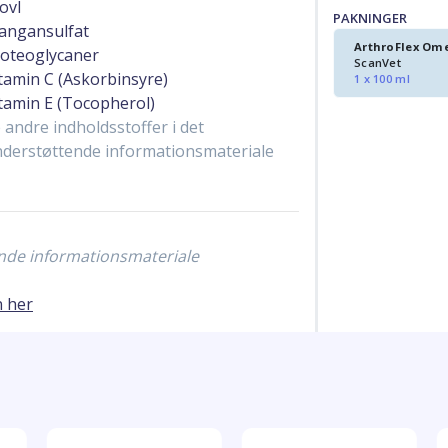
ovl
PAKNINGER
angansulfat
ArthroFlex Om
oteoglycaner
ScanVet
tamin C (Askorbinsyre)
1 x 100 ml
tamin E (Tocopherol)
 andre indholdsstoffer i det
derstøttende informationsmateriale
ende informationsmateriale
n her