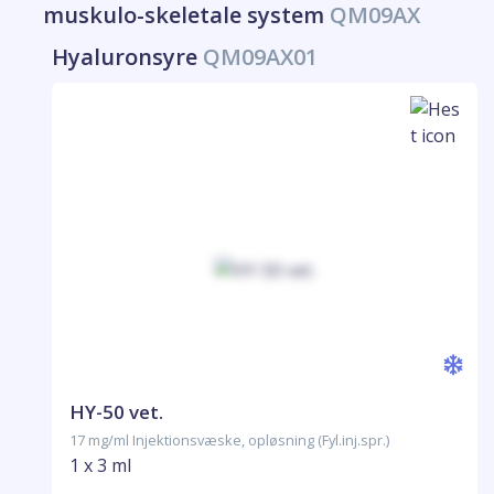
muskulo-skeletale system
QM09AX
Hyaluronsyre
QM09AX01
HY-50 vet.
17 mg/ml Injektionsvæske, opløsning (Fyl.inj.spr.)
1 x 3 ml