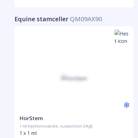
Equine stamceller
QM09AX90
HorStem
1 ml Injektionsvæske, suspension (Htgl)
1 x 1 ml