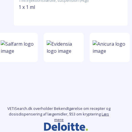
1 ml Injektionsvæske, suspension (Htgl)
1 x 1 ml
VETiSearch.dk overholder Bekendtgørelse om recepter og
dosisdispensering af lægemidler, §53 om kryptering
Læs
mere