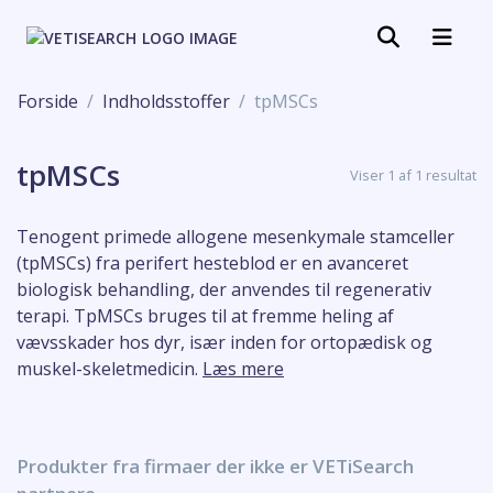
Forside
Indholdsstoffer
tpMSCs
tpMSCs
Viser 1 af 1 resultat
Tenogent primede allogene mesenkymale stamceller
(tpMSCs) fra perifert hesteblod er en avanceret
biologisk behandling, der anvendes til regenerativ
terapi. TpMSCs bruges til at fremme heling af
vævsskader hos dyr, især inden for ortopædisk og
muskel-skeletmedicin.
Læs mere
Produkter fra firmaer der ikke er VETiSearch