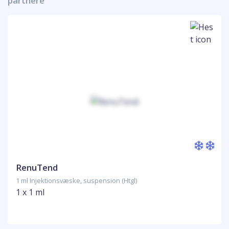
partnere
RenuTend
1 ml Injektionsvæske, suspension (Htgl)
1 x 1 ml