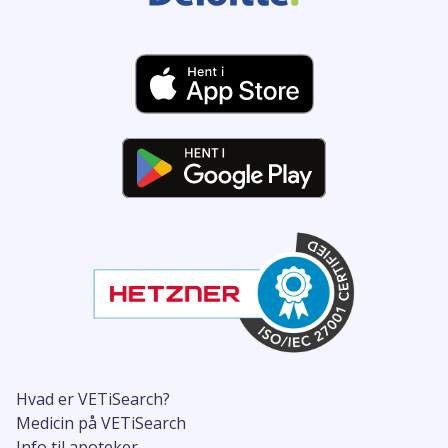
Hvad er VETiSearch?
Medicin på VETiSearch
Info til apoteker