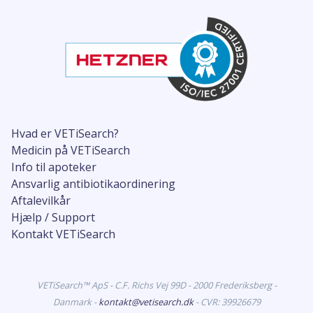
Hvad er VETiSearch?
Medicin på VETiSearch
Info til apoteker
Ansvarlig antibiotikaordinering
Aftalevilkår
Hjælp / Support
Kontakt VETiSearch
VETiSearch™ ApS - C.F. Richs Vej 99D - 2000 Frederiksberg -
Danmark -
kontakt@vetisearch.dk
- CVR: 39926679