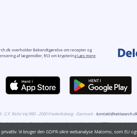
rch.dk overholder Bekendtgørelse om recepter og
ensering af lægemidler, §53 om kryptering
Læs mere
- C.F. Richs Vej 99D - 2000 Frederiksberg - Danmark -
kontakt@vetisearch.d
eder forbeholdes. Denne side omhandler medicin til dyr. VETiSearch indehold
godkendt til markedsføring i Danmark, og er målrettet veterinære fagfolk.
it privatliv. Vi bruger den GDPR-sikre webanalyse Matomo, som EU 