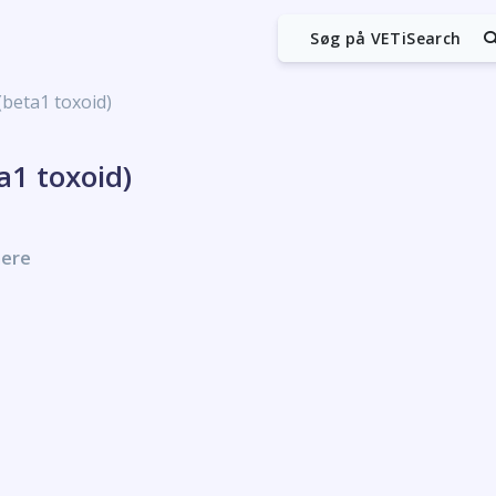
Søg på VETiSearch
(beta1 toxoid)
a1 toxoid)
nere