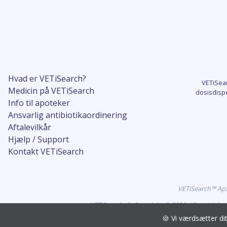
Hvad er VETiSearch?
VETiSea
Medicin på VETiSearch
dosisdisp
Info til apoteker
Ansvarlig antibiotikaordinering
Aftalevilkår
Hjælp / Support
Kontakt VETiSearch
VETiSearch™ ApS 
VETiSearch.dk Copyright © 2026. Alle rettigh
🍪 Vi værdsætter d