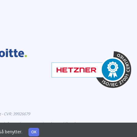
k
- CVR: 39926679
er information om veterinærlægemidler, der er
også benytter.
OK