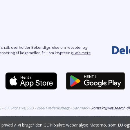
rch.dk overholder Bekendtgørelse om recepter og
ensering af lægemidler, §53 om kryptering
Læs mere
- C.F. Richs Vej 99D - 2000 Frederiksberg - Danmark -
kontakt@vetisearch.d
eder forbeholdes. Denne side omhandler medicin til dyr. VETiSearch indehold
godkendt til markedsføring i Danmark, og er målrettet veterinære fagfolk.
it privatliv. Vi bruger den GDPR-sikre webanalyse Matomo, som EU 