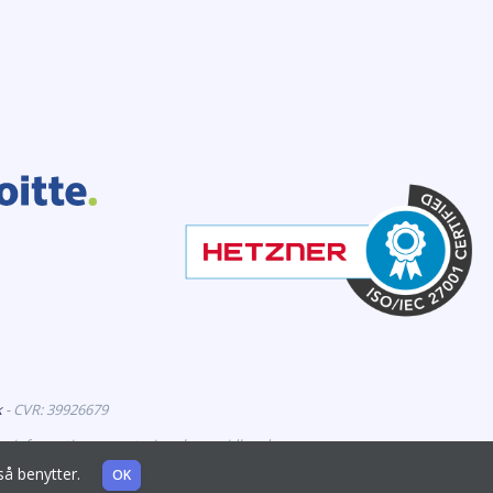
k
- CVR: 39926679
er information om veterinærlægemidler, der er
også benytter.
OK