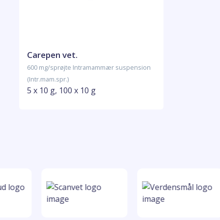
Carepen vet.
600 mg/sprøjte Intramammær suspension
(Intr.mam.spr.)
5 x 10 g, 100 x 10 g