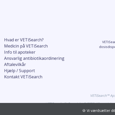
Hvad er VETiSearch?
VETiSea
Medicin på VETiSearch
dosisdisp
Info til apoteker
Ansvarlig antibiotikaordinering
Aftalevilkår
Hjælp / Support
Kontakt VETiSearch
VETiSearch™ ApS 
VETiSearch.dk Copyright © 2026. Alle rettigh
🍪 Vi værdsætter d