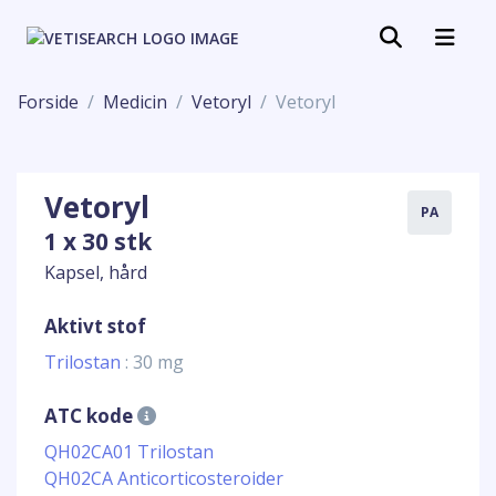
Forside
Medicin
Vetoryl
Vetoryl
Vetoryl
PA
1 x 30 stk
Kapsel, hård
Aktivt stof
Trilostan
: 30 mg
ATC kode
QH02CA01 Trilostan
QH02CA Anticorticosteroider