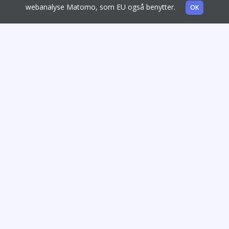
webanalyse Matomo, som EU også benytter.
OK