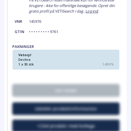
På VETiSearch vises materiale kun for verificerede
brugere - ikke for offentlige besøgende. Opret din
gratis profil på VETiSearch i dag..
Log ind
VNR
145976
GTIN
• • • • • • • • • 9761
PAKNINGER
Vetoryl
Dechra
1 x 30 stk
145976
Lav recept
Udvidet produktinformation
Del produkt med kollega