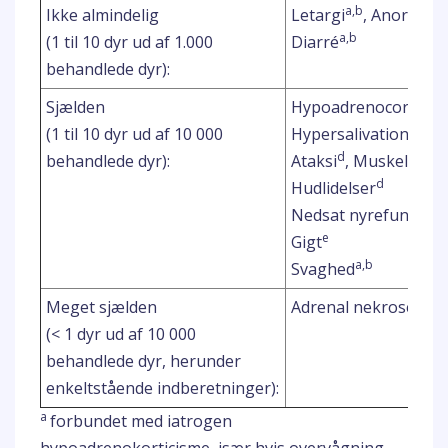
a,b
a
Ikke almindelig
Letargi
, Anoreksi
a,b
(1 til 10 dyr ud af 1.000
Diarré
behandlede dyr):
Sjælden
Hypoadrenocorticis
d
(1 til 10 dyr ud af 10 000
Hypersalivation
, O
d
behandlede dyr):
Ataksi
, Muskeltrem
d
Hudlidelser
Nedsat nyrefunktion
e
Gigt
a,b
Svaghed
f
Meget sjælden
Adrenal nekrose
Plu
(< 1 dyr ud af 10 000
behandlede dyr, herunder
enkeltstående indberetninger):
a
forbundet med iatrogen