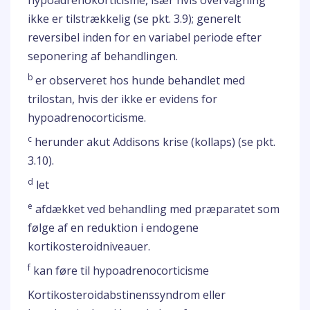
hypoadrenokorticisme, især hvis overvågning
ikke er tilstrækkelig (se pkt. 3.9); generelt
reversibel inden for en variabel periode efter
seponering af behandlingen.
b
er observeret hos hunde behandlet med
trilostan, hvis der ikke er evidens for
hypoadrenocorticisme.
c
herunder akut Addisons krise (kollaps) (se pkt.
3.10).
d
let
e
afdækket ved behandling med præparatet som
følge af en reduktion i endogene
kortikosteroidniveauer.
f
kan føre til hypoadrenocorticisme
Kortikosteroidabstinenssyndrom eller