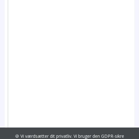
🍪 Vi værdsætter dit privatliv. Vi bruger den GDPR-sikre