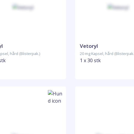
yl
Vetoryl
psel, hård (Blisterpak.)
20 mg Kapsel, hård (Blisterpak.
stk
1 x 30 stk