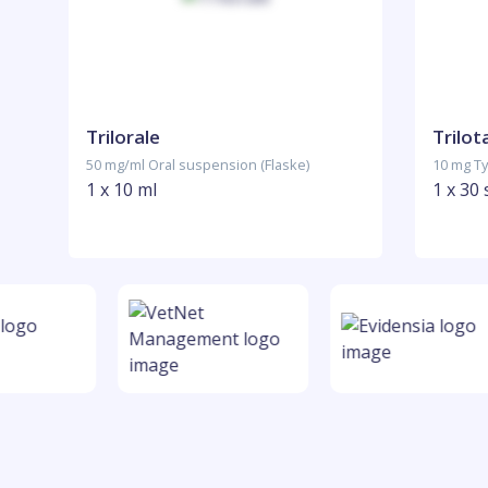
Trilorale
Trilot
50 mg/ml Oral suspension (Flaske)
10 mg Ty
1 x 10 ml
1 x 30 