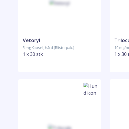
Vetoryl
Triloc
5 mg Kapsel, hård (Blisterpak.)
10 mg/ml
1 x 30 stk
1 x 30 