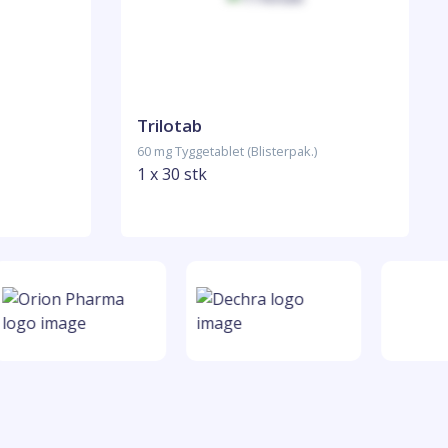
Trilotab
60 mg Tyggetablet (Blisterpak.)
1 x 30 stk