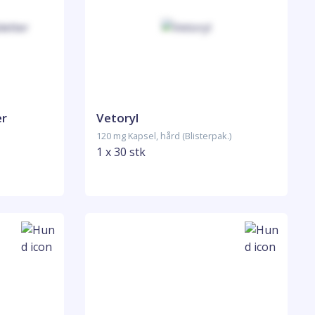
er
Vetoryl
120 mg Kapsel, hård (Blisterpak.)
1 x 30 stk