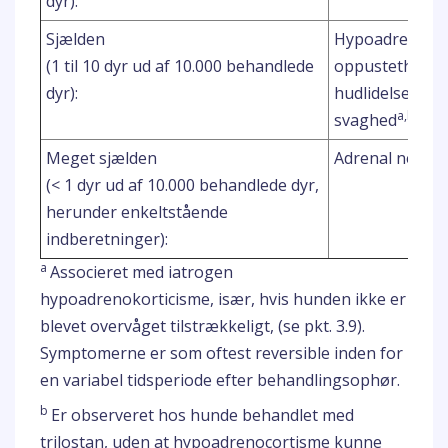
dyr):
Sjælden
Hypoadrenokor
d
(1 til 10 dyr ud af 10.000 behandlede
oppustethed
,
d
dyr):
hudlidelser
, n
a,b
svaghed
Meget sjælden
Adrenal nekro
(< 1 dyr ud af 10.000 behandlede dyr,
herunder enkeltstående
indberetninger):
a
Associeret med iatrogen
hypoadrenokorticisme, især, hvis hunden ikke er
blevet overvåget tilstrækkeligt, (se pkt. 3.9).
Symptomerne er som oftest reversible inden for
en variabel tidsperiode efter behandlingsophør.
b
Er observeret hos hunde behandlet med
trilostan, uden at hypoadrenocortisme kunne