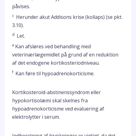
påvises.
c
Herunder akut Addisons krise (kollaps) (se pkt.
3.10).
d
Let.
e
Kan afsløres ved behandling med
veterinærlægemidlet på grund af en reduktion
af det endogene kortikosteriodniveau.
f
Kan føre til hypoadrenokorticisme.
Kortikosteroid-abstinenssyndrom eller
hypokortisolæmi skal skelnes fra
hypoadrenokorticisme ved evaluering af
elektrolytter i serum.
Indberetning af bivirkninger er vigtigt, da det