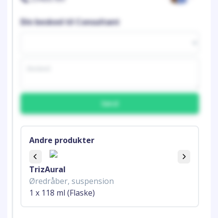
Din besked til Consultant
Send
Andre produkter
TrizAural
Øredråber, suspension
1 x 118 ml (Flaske)