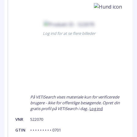
Log ind for at se flere billeder
På VETiSearch vises materiale kun for verificerede
brugere - ikke for offentlige besøgende. Opret din
gratis profil på VETiSearch i dag..
Log ind
VNR
522070
GTIN
• • • • • • • • • 0701