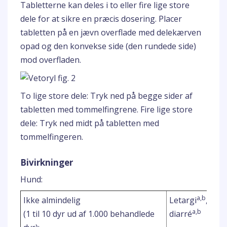
Tabletterne kan deles i to eller fire lige store
dele for at sikre en præcis dosering. Placer
tabletten på en jævn overflade med delekærven
opad og den konvekse side (den rundede side)
mod overfladen.
To lige store dele: Tryk ned på begge sider af
tabletten med tommelfingrene. Fire lige store
dele: Tryk ned midt på tabletten med
tommelfingeren.
Bivirkninger
Hund:
a,b
Ikke almindelig
Letargi
, ano
a,b
(1 til 10 dyr ud af 1.000 behandlede
diarré