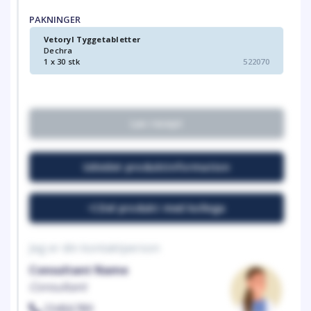
PAKNINGER
Vetoryl Tyggetabletter
Dechra
1 x 30 stk
522070
Lav recept
Udvidet produktinformation
Del produkt med kollega
Jeg er din kontaktperson
Consultant Name
Consultant
23456789