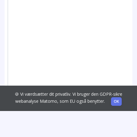
🍪 Vi værdsætter dit privatliv. Vi bruger den GDPR-sikre
webanalyse Matomo, som EU også benytter.
OK