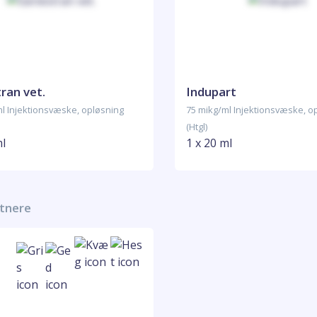
ran vet.
Indupart
l Injektionsvæske, opløsning
75 mikg/ml Injektionsvæske, o
(Htgl)
ml
1 x 20 ml
rtnere