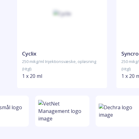
Cyclix
Syncro
250 mikg/ml Injektionsvæske, opløsning
250 mikg/
(Htgl)
(Htgl)
1 x 20 ml
1 x 20 