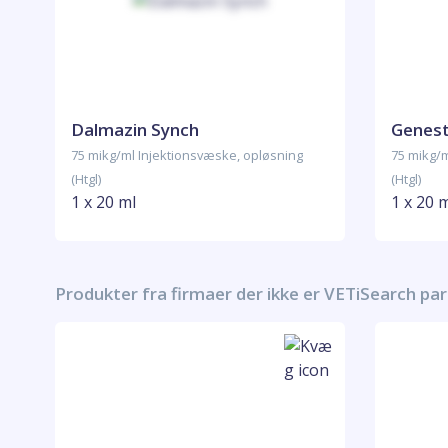
Dalmazin Synch
Genest
75 mikg/ml Injektionsvæske, opløsning
75 mikg/m
(Htgl)
(Htgl)
1 x 20 ml
1 x 20 
Produkter fra firmaer der ikke er VETiSearch pa