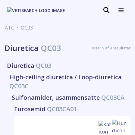
ATC
QC03
Diuretica
QC03
Viser 9 af 9 resultater
Diuretica
QC03
High-ceiling diuretica / Loop-diuretica
QC03C
Sulfonamider, usammensatte
QC03CA
Furosemid
QC03CA01