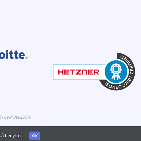
k
- CVR: 39926679
er information om veterinærlægemidler, der er
også benytter.
OK