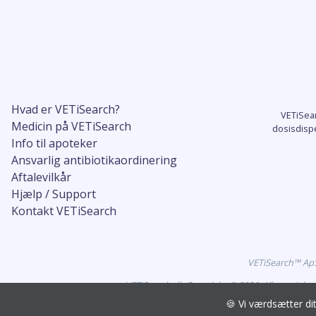
Hvad er VETiSearch?
VETiSea
Medicin på VETiSearch
dosisdisp
Info til apoteker
Ansvarlig antibiotikaordinering
Aftalevilkår
Hjælp / Support
Kontakt VETiSearch
VETiSearch™ ApS 
VETiSearch.dk Copyright © 2026. Alle rettigh
🍪 Vi værdsætter d