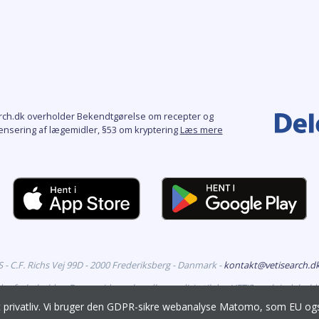
rch.dk overholder Bekendtgørelse om recepter og
ensering af lægemidler, §53 om kryptering
Læs mere
- C.F. Richs Vej 99D - 2000 Frederiksberg - Danmark -
kontakt@vetisearch.d
eder forbeholdes. Denne side omhandler medicin til dyr. VETiSearch indehold
godkendt til markedsføring i Danmark, og er målrettet veterinære fagfolk.
it privatliv. Vi bruger den GDPR-sikre webanalyse Matomo, som EU 