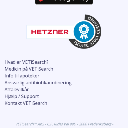
Hvad er VETiSearch?
Medicin på VETiSearch
Info til apoteker
Ansvarlig antibiotikaordinering
Aftalevilkår
Hjælp / Support
Kontakt VETiSearch
VETiSearch™ ApS - C.F. Richs Vej 99D - 2000 Frederiksberg -