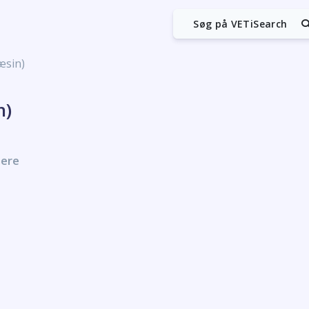
Søg på VETiSearch
æsin)
n)
nere