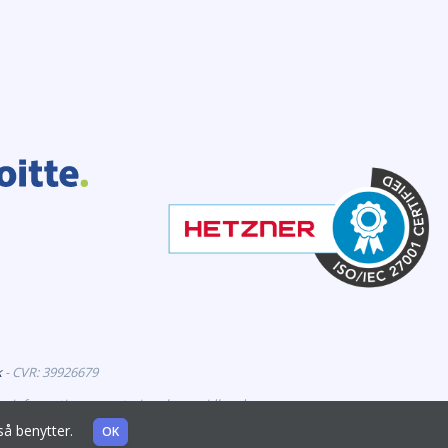
k
- CVR: 39926679
er information om veterinærlægemidler, der er
også benytter.
OK