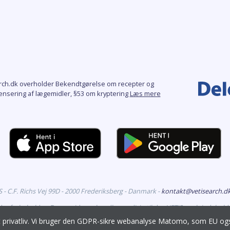
rch.dk overholder Bekendtgørelse om recepter og
ensering af lægemidler, §53 om kryptering
Læs mere
- C.F. Richs Vej 99D - 2000 Frederiksberg - Danmark -
kontakt@vetisearch.d
eder forbeholdes. Denne side omhandler medicin til dyr. VETiSearch indehold
godkendt til markedsføring i Danmark, og er målrettet veterinære fagfolk.
it privatliv. Vi bruger den GDPR-sikre webanalyse Matomo, som EU 