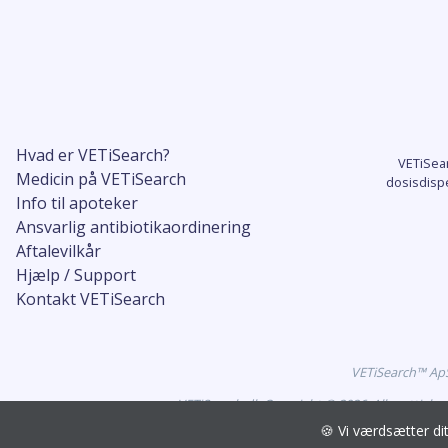
Hvad er VETiSearch?
VETiSea
Medicin på VETiSearch
dosisdisp
Info til apoteker
Ansvarlig antibiotikaordinering
Aftalevilkår
Hjælp / Support
Kontakt VETiSearch
VETiSearch™ ApS 
VETiSearch.dk Copyright © 2026. Alle rettigh
🍪 Vi værdsætter d