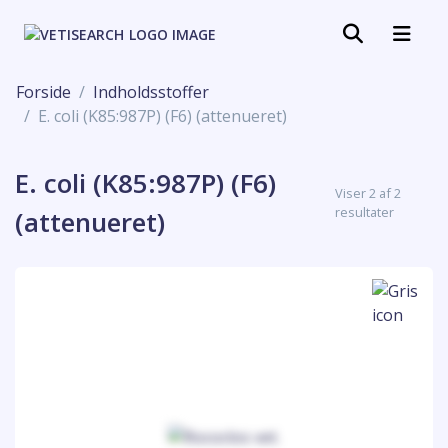
Forside
Indholdsstoffer
E. coli (K85:987P) (F6) (attenueret)
E. coli (K85:987P) (F6)
Viser 2 af 2
resultater
(attenueret)