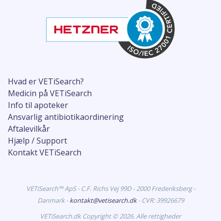
Hvad er VETiSearch?
Medicin på VETiSearch
Info til apoteker
Ansvarlig antibiotikaordinering
Aftalevilkår
Hjælp / Support
Kontakt VETiSearch
VETiSearch™ ApS - C.F. Richs Vej 99D - 2000 Frederiksberg -
Danmark -
kontakt@vetisearch.dk
- CVR: 39926679
VETiSearch.dk Copyright © 2026. Alle rettigheder