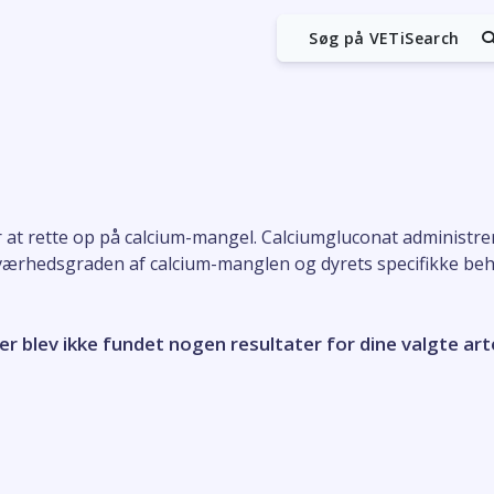
Søg på VETiSearch
t rette op på calcium-mangel. Calciumgluconat administreres
værhedsgraden af calcium-manglen og dyrets specifikke be
er blev ikke fundet nogen resultater for dine valgte art