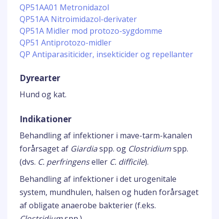
QP51AA01 Metronidazol
QP51AA Nitroimidazol-derivater
QP51A Midler mod protozo-sygdomme
QP51 Antiprotozo-midler
QP Antiparasiticider, insekticider og repellanter
Dyrearter
Hund og kat.
Indikationer
Behandling af infektioner i mave-tarm-kanalen
forårsaget af
Giardia
spp. og
Clostridium
spp.
(dvs.
C. perfringens
eller
C. difficile
).
Behandling af infektioner i det urogenitale
system, mundhulen, halsen og huden forårsaget
af obligate anaerobe bakterier (f.eks.
Clostridium
spp.).