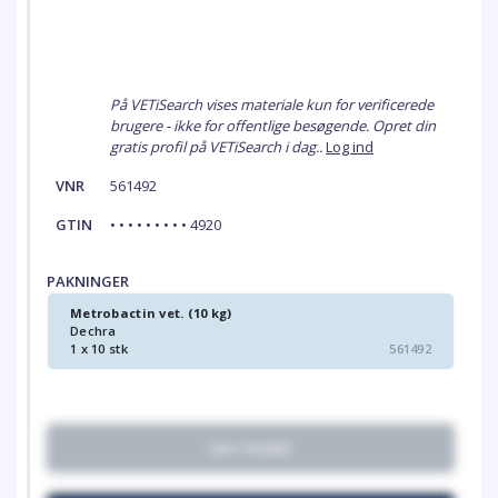
På VETiSearch vises materiale kun for verificerede
brugere - ikke for offentlige besøgende. Opret din
gratis profil på VETiSearch i dag..
Log ind
VNR
561492
GTIN
• • • • • • • • • 4920
PAKNINGER
Metrobactin vet. (10 kg)
Dechra
1 x 10 stk
561492
Lav recept