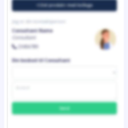
Del produkt med kollega
Jeg er din kontaktperson
Consultant Name
Consultant
23456789
Din besked til Consultant
Send