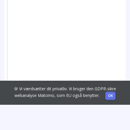
🍪 Vi værdsætter dit privatliv. Vi bruger den GDPR-sikre
webanalyse Matomo, som EU også benytter.
OK