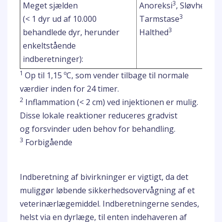
3
3
Meget sjælden
Anoreksi
, Sløvhed
3
(< 1 dyr ud af 10.000
Tarmstase
3
behandlede dyr, herunder
Halthed
enkeltstående
indberetninger):
1
Op til 1,15 ºC, som vender tilbage til normale
værdier inden for 24 timer.
2
Inflammation (< 2 cm) ved injektionen er mulig.
Disse lokale reaktioner reduceres gradvist
og forsvinder uden behov for behandling.
3
Forbigående
Indberetning af bivirkninger er vigtigt, da det
muliggør løbende sikkerhedsovervågning af et
veterinærlægemiddel. Indberetningerne sendes,
helst via en dyrlæge, til enten indehaveren af