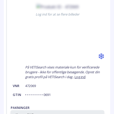
Log ind for at se flere billeder
På VETiSearch vises materiale kun for verificerede
brugere - ikke for offentlige besøgende. Opret din
gratis profil på VETiSearch i dag..
Log ind
VNR
472069
GTIN
• • • • • • • • • 0691
PAKNINGER