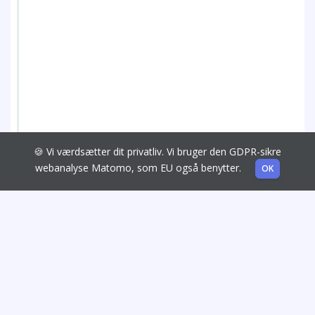
🍪 Vi værdsætter dit privatliv. Vi bruger den GDPR-sikre
webanalyse Matomo, som EU også benytter.
OK