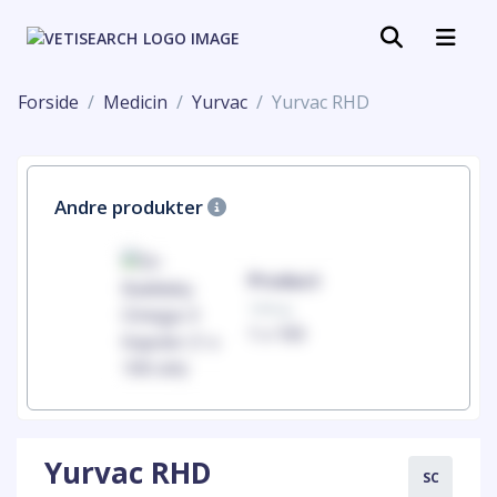
Forside
Medicin
Yurvac
Yurvac RHD
Andre produkter
uct
Product
100mg
00
1 x 100
Yurvac RHD
SC