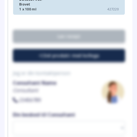
Biovet
1 x 100 ml
427220
Lav recept
Del produkt med kollega
Jeg er din kontaktperson
Consultant Name
Consultant
23456789
Din besked til Consultant