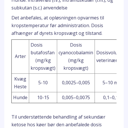
Hunde: intravenøs (i.v.), intramuskulær (i.m.), og
subkutan (s.c.) anvendelse
Det anbefales, at opløsningen opvarmes til
kropstemperatur før administration. Dosis
afhænger af dyrets kropsvægt og tilstand.
Dosis
Dosis
butafosfan
cyanocobalamin
Dosisvolumen 
Arter
(mg/kg
(mg/kg
veterinærlæge
kropsvægt)
kropsvægt)
Kvæg
5-10
0,0025–0,005
5–10 ml/10
Heste
Hunde
10-15
0,005–0,0075
0,1–0,15 ml
Til understøttende behandling af sekundær
ketose hos køer bør den anbefalede dosis