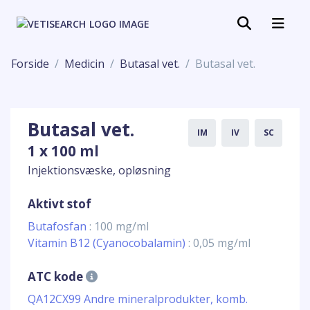
Forside
Medicin
Butasal vet.
Butasal vet.
Butasal vet.
IM
IV
SC
1 x 100 ml
Injektionsvæske, opløsning
Aktivt stof
Butafosfan
: 100 mg/ml
Vitamin B12 (Cyanocobalamin)
: 0,05 mg/ml
ATC kode
QA12CX99 Andre mineralprodukter, komb.