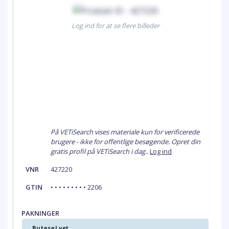
Log ind for at se flere billeder
På VETiSearch vises materiale kun for verificerede
brugere - ikke for offentlige besøgende. Opret din
gratis profil på VETiSearch i dag..
Log ind
VNR
427220
GTIN
• • • • • • • • • 2206
PAKNINGER
Butasal vet.