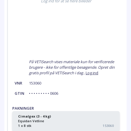
Log ind for at se flere billeder
På VETiSearch vises materiale kun for verificerede
brugere - ikke for offentlige besøgende. Opret din
gratis profil på VETiSearch i dag..
Log ind
VNR
153060
GTIN
• • • • • • • • • 0606
PAKNINGER
Cimalgex (3 - 4 kg)
Equidan Vetline
1 x 8 stk
153060