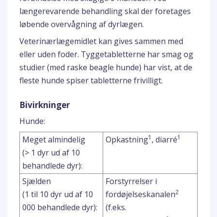
længerevarende behandling skal der foretages
løbende overvågning af dyrlægen.
Veterinærlægemidlet kan gives sammen med
eller uden foder. Tyggetabletterne har smag og
studier (med raske beagle hunde) har vist, at de
fleste hunde spiser tabletterne frivilligt.
Bivirkninger
Hunde:
1
1
Meget almindelig
Opkastning
, diarré
(> 1 dyr ud af 10
behandlede dyr):
Sjælden
Forstyrrelser i
2
(1 til 10 dyr ud af 10
fordøjelseskanalen
000 behandlede dyr):
(f.eks.