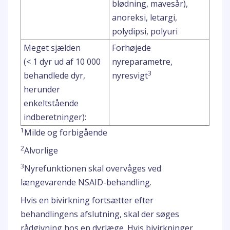
blødning, mavesår),
anoreksi, letargi,
polydipsi, polyuri
Meget sjælden
Forhøjede
(< 1 dyr ud af 10 000
nyreparametre,
3
behandlede dyr,
nyresvigt
herunder
enkeltstående
indberetninger):
1
Milde og forbigående
2
Alvorlige
3
Nyrefunktionen skal overvåges ved
længevarende NSAID-behandling.
Hvis en bivirkning fortsætter efter
behandlingens afslutning, skal der søges
rådgivning hos en dyrlæge. Hvis bivirkninger