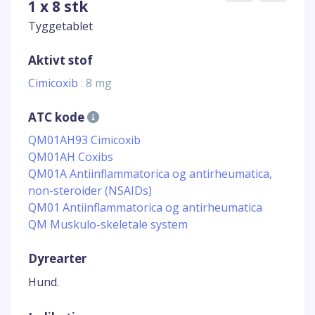
1 x 8 stk
Tyggetablet
Aktivt stof
Cimicoxib
: 8 mg
ATC kode
QM01AH93 Cimicoxib
QM01AH Coxibs
QM01A Antiinflammatorica og antirheumatica,
non-steroider (NSAIDs)
QM01 Antiinflammatorica og antirheumatica
QM Muskulo-skeletale system
Dyrearter
Hund.