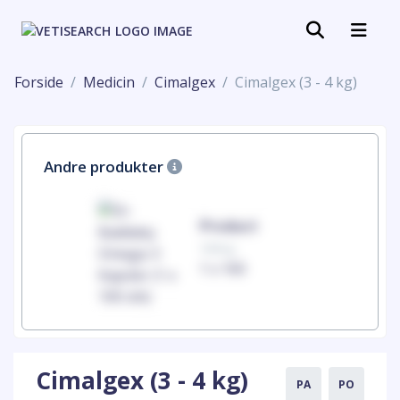
Forside
Medicin
Cimalgex
Cimalgex (3 - 4 kg)
Andre produkter
uct
Product
100mg
00
1 x 100
Cimalgex (3 - 4 kg)
PA
PO