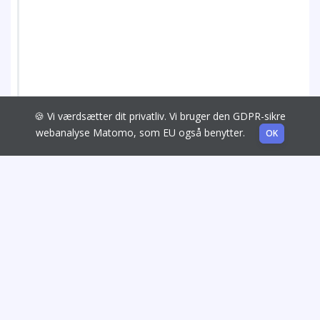
🍪 Vi værdsætter dit privatliv. Vi bruger den GDPR-sikre
webanalyse Matomo, som EU også benytter.
OK