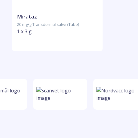
Mirataz
20 mg/g Transdermal salve (Tube)
1 x 3 g