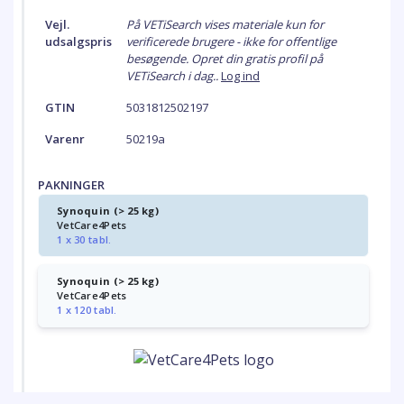
Vejl.
På VETiSearch vises materiale kun for
udsalgspris
verificerede brugere - ikke for offentlige
besøgende. Opret din gratis profil på
VETiSearch i dag..
Log ind
GTIN
5031812502197
Varenr
50219a
PAKNINGER
Synoquin (> 25 kg)
VetCare4Pets
1 x 30 tabl.
Synoquin (> 25 kg)
VetCare4Pets
1 x 120 tabl.