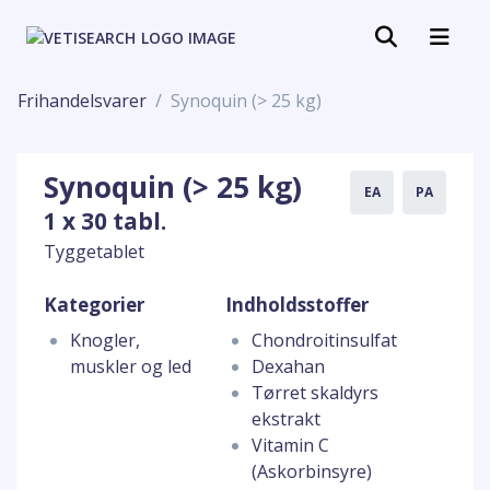
Frihandelsvarer
Synoquin (> 25 kg)
Synoquin (> 25 kg)
EA
PA
1 x 30 tabl.
Tyggetablet
Kategorier
Indholdsstoffer
Knogler,
Chondroitinsulfat
muskler og led
Dexahan
Tørret skaldyrs
ekstrakt
Vitamin C
(Askorbinsyre)