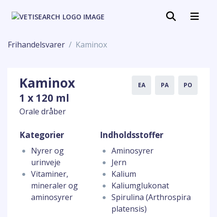
Frihandelsvarer
Kaminox
Kaminox
EA
PA
PO
1 x 120 ml
Orale dråber
Kategorier
Indholdsstoffer
Nyrer og
Aminosyrer
urinveje
Jern
Vitaminer,
Kalium
mineraler og
Kaliumglukonat
aminosyrer
Spirulina (Arthrospira
platensis)