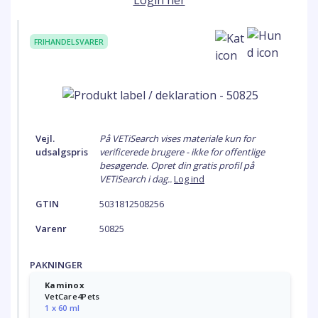
Login her
FRIHANDELSVARER
Vejl.
På VETiSearch vises materiale kun for
udsalgspris
verificerede brugere - ikke for offentlige
besøgende. Opret din gratis profil på
VETiSearch i dag..
Log ind
GTIN
5031812508256
Varenr
50825
PAKNINGER
Kaminox
VetCare4Pets
1 x 60 ml