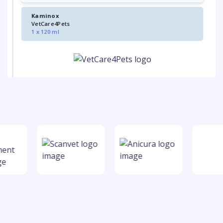
Kaminox
VetCare4Pets
1 x 120 ml