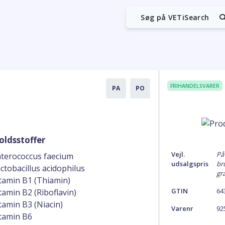
Søg på VETiSearch
FRIHANDELSVARER
PA
PO
oldsstoffer
Vejl.
På
terococcus faecium
udsalgspris
br
ctobacillus acidophilus
gra
tamin B1 (Thiamin)
GTIN
64
tamin B2 (Riboflavin)
tamin B3 (Niacin)
Varenr
92
tamin B6