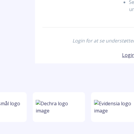
Se
un
Login for at se understøtt
Logi