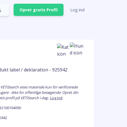
Opret gratis Profil
Log ind
 VETiSearch vises materiale kun for verificerede
ugere - ikke for offentlige besøgende. Opret din
tis profil på VETiSearch i dag..
Log ind
32100104090
5942