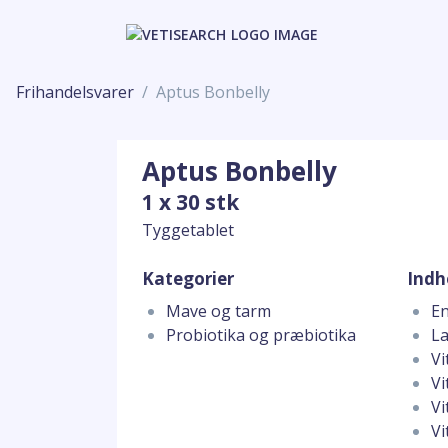
Frihandelsvarer
Aptus Bonbelly
Aptus Bonbelly
1 x 30 stk
Tyggetablet
Kategorier
Indh
Mave og tarm
En
Probiotika og præbiotika
La
Vi
Vi
Vi
Vi