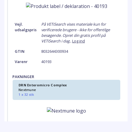
Vejl.
På VETiSearch vises materiale kun for
udsalgspris
verificerede brugere - ikke for offentlige
besøgende. Opret din gratis profil på
VETiSearch i dag..
Log ind
GTIN
8032644300934
Varenr
40193
PAKNINGER
DRN Enteromicro Complex
Nextmune
1 x 32 stk