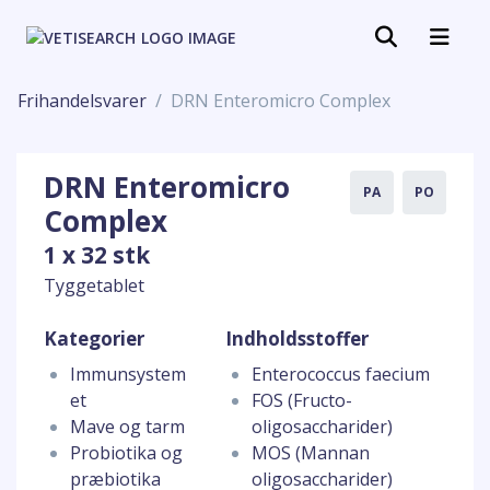
Frihandelsvarer
DRN Enteromicro Complex
DRN Enteromicro
PA
PO
Complex
1 x 32 stk
Tyggetablet
Kategorier
Indholdsstoffer
Immunsystem
Enterococcus faecium
et
FOS (Fructo-
Mave og tarm
oligosaccharider)
Probiotika og
MOS (Mannan
præbiotika
oligosaccharider)