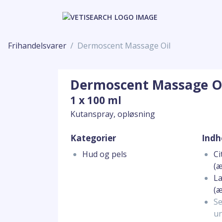
Frihandelsvarer
Dermoscent Massage Oil
Dermoscent Massage O
1 x 100 ml
Kutanspray, opløsning
Kategorier
Indh
Hud og pels
Ci
(æ
La
(æ
Se
un