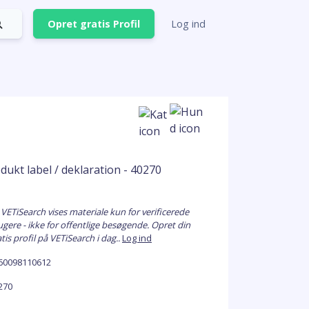
Opret gratis Profil
Log ind
 VETiSearch vises materiale kun for verificerede
ugere - ikke for offentlige besøgende. Opret din
tis profil på VETiSearch i dag..
Log ind
60098110612
270