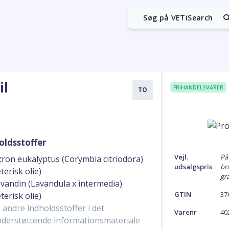
Søg på VETiSearch
il
FRIHANDELSVARER
TO
oldsstoffer
Vejl.
På
tron eukalyptus (Corymbia citriodora)
udsalgspris
br
terisk olie)
gra
vandin (Lavandula x intermedia)
GTIN
37
terisk olie)
 andre indholdsstoffer i det
Varenr
40
derstøttende informationsmateriale