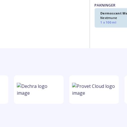
PAKNINGER
Dermoscent Ma
Nextmune
1 x 100 ml