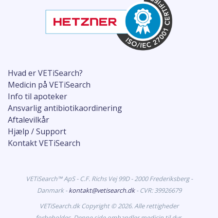
Hvad er VETiSearch?
Medicin på VETiSearch
Info til apoteker
Ansvarlig antibiotikaordinering
Aftalevilkår
Hjælp / Support
Kontakt VETiSearch
VETiSearch™ ApS - C.F. Richs Vej 99D - 2000 Frederiksberg -
Danmark -
kontakt@vetisearch.dk
- CVR: 39926679
VETiSearch.dk Copyright © 2026. Alle rettigheder
forbeholdes. Denne side omhandler medicin til dyr.