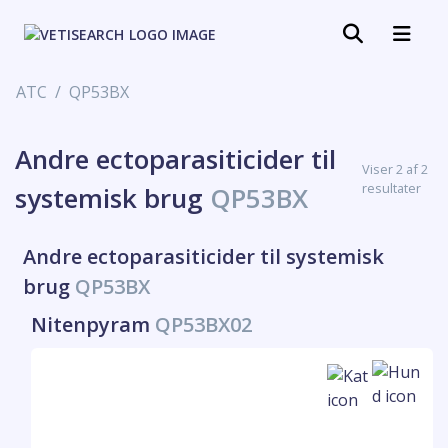
ATC
QP53BX
Andre ectoparasiticider til
Viser 2 af 2
resultater
systemisk brug
QP53BX
Andre ectoparasiticider til systemisk
brug
QP53BX
Nitenpyram
QP53BX02