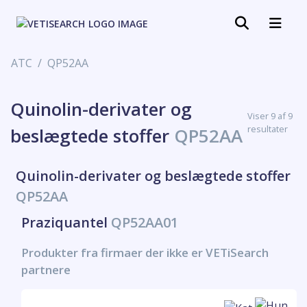
ATC
QP52AA
Quinolin-derivater og
Viser 9 af 9
resultater
beslægtede stoffer
QP52AA
Quinolin-derivater og beslægtede stoffer
QP52AA
Praziquantel
QP52AA01
Produkter fra firmaer der ikke er VETiSearch
partnere