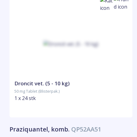
Droncit vet. (5 - 10 kg)
50 mg Tablet (Blisterpak.)
1 x 24 stk
Praziquantel, komb.
QP52AA51