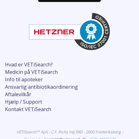
Hvad er VETiSearch?
Medicin på VETiSearch
Info til apoteker
Ansvarlig antibiotikaordinering
Aftalevilkår
Hjælp / Support
Kontakt VETiSearch
VETiSearch™ ApS - C.F. Richs Vej 99D - 2000 Frederiksberg -