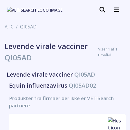
ATC
QI05AD
Levende virale vacciner
Viser 1 af 1
resultat
QI05AD
Levende virale vacciner
QI05AD
Equin influenzavirus
QI05AD02
Produkter fra firmaer der ikke er VETiSearch
partnere