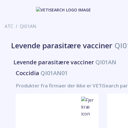
ATC
QI01AN
Levende parasitære vacciner
QI
Levende parasitære vacciner
QI01AN
Coccidia
QI01AN01
Produkter fra firmaer der ikke er VETiSearch pa