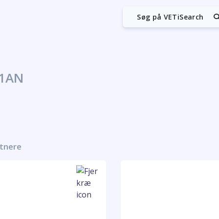
Søg på VETiSearch
01AN
rtnere