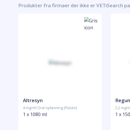
Produkter fra firmaer der ikke er VETiSearch p
Altresyn
Regum
4 mg/ml Oral opløsning (Flaske)
2,2 mg/m
1 x 1080 ml
1 x 15