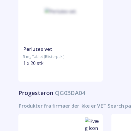
Perlutex vet.
5 mg Tablet (Blisterpak.)
1 x 20 stk
Progesteron
QG03DA04
Produkter fra firmaer der ikke er VETiSearch p