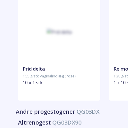
Prid delta
Relmo
1,55 g/stk Vaginalindlæg (Pose)
1,38 g/s
10 x 1 stk
1 x 10 
Andre progestogener
QG03DX
Altrenogest
QG03DX90