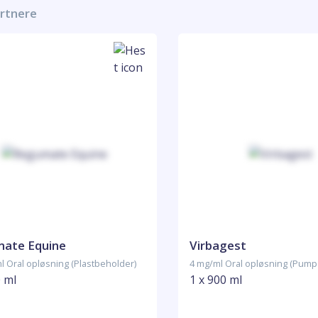
artnere
ate Equine
Virbagest
l Oral opløsning (Plastbeholder)
4 mg/ml Oral opløsning (Pump
0 ml
1 x 900 ml