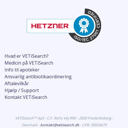
Hvad er VETiSearch?
Medicin på VETiSearch
Info til apoteker
Ansvarlig antibiotikaordinering
Aftalevilkår
Hjælp / Support
Kontakt VETiSearch
VETiSearch™ ApS - C.F. Richs Vej 99D - 2000 Frederiksberg -
Danmark -
kontakt@vetisearch.dk
- CVR: 39926679