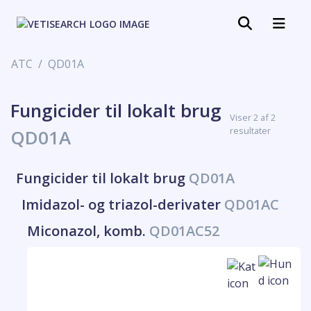
ATC
QD01A
Fungicider til lokalt brug
Viser 2 af 2
resultater
QD01A
Fungicider til lokalt brug
QD01A
Imidazol- og triazol-derivater
QD01AC
Miconazol, komb.
QD01AC52