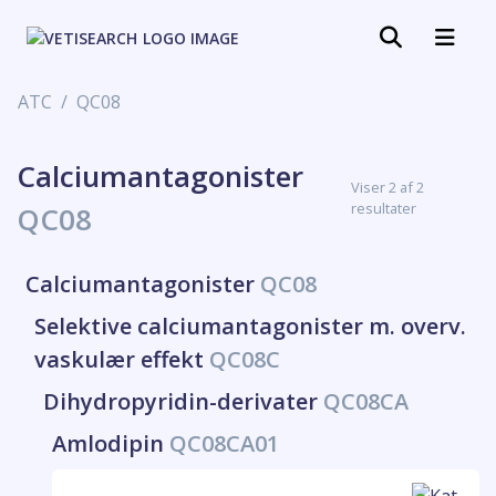
ATC
QC08
Calciumantagonister
Viser 2 af 2
resultater
QC08
Calciumantagonister
QC08
Selektive calciumantagonister m. overv.
vaskulær effekt
QC08C
Dihydropyridin-derivater
QC08CA
Amlodipin
QC08CA01