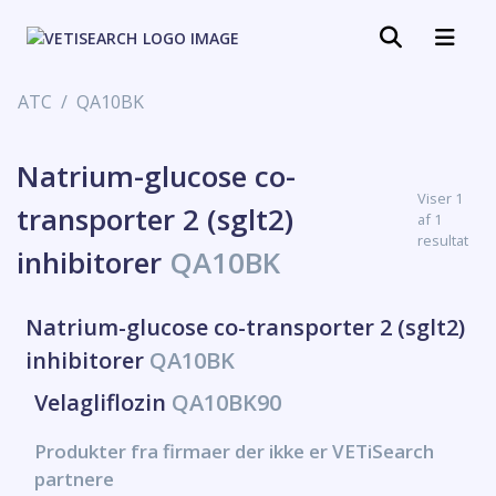
ATC
QA10BK
Natrium-glucose co-
Viser 1
transporter 2 (sglt2)
af 1
resultat
inhibitorer
QA10BK
Natrium-glucose co-transporter 2 (sglt2)
inhibitorer
QA10BK
Velagliflozin
QA10BK90
Produkter fra firmaer der ikke er VETiSearch
partnere