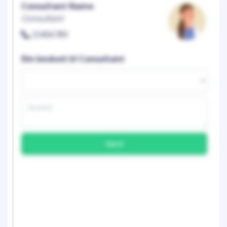
Consultant Name
Consultant
23456789
Din besked til Consultant
Send