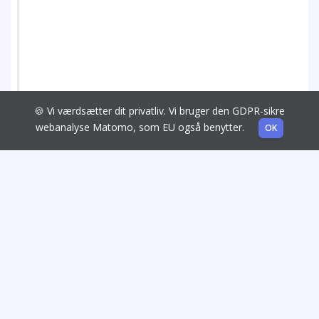
🍪 Vi værdsætter dit privatliv. Vi bruger den GDPR-sikre
webanalyse Matomo, som EU også benytter.
OK