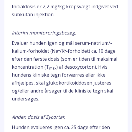
Initialdosis er 2,2 mg/kg kropsvægt indgivet ved
subkutan injektion.
Interim monitoreringsbesøg:
Evaluer hunden igen og mål serum-natrium/-
kalium-forholdet (Na⁺/K⁺-forholdet) ca. 10 dage
efter den første dosis (som er tiden til maksimal
koncentration (T
) af desoxycorton). Hvis
max
hundens kliniske tegn forværres eller ikke
afhjælpes, skal glukokortikoiddosen justeres
og/eller andre årsager til de kliniske tegn skal
undersøges.
Anden dosis af Zycortal:
Hunden evalueres igen ca. 25 dage efter den