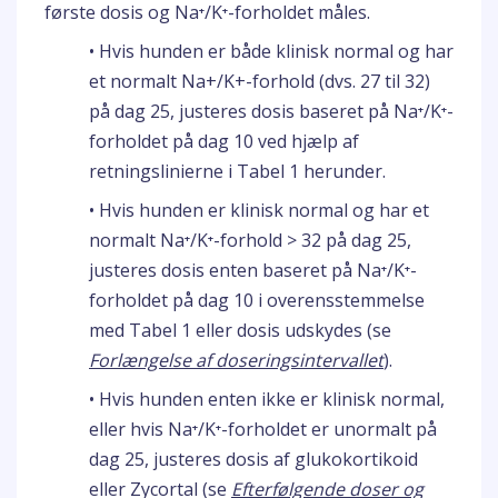
første dosis og Na⁺/K⁺-forholdet måles.
• Hvis hunden er både klinisk normal og har
et normalt Na+/K+-forhold (dvs. 27 til 32)
på dag 25, justeres dosis baseret på Na⁺/K⁺-
forholdet på dag 10 ved hjælp af
retningslinierne i Tabel 1 herunder.
• Hvis hunden er klinisk normal og har et
normalt Na⁺/K⁺-forhold > 32 på dag 25,
justeres dosis enten baseret på Na⁺/K⁺-
forholdet på dag 10 i overensstemmelse
med Tabel 1 eller dosis udskydes (se
Forlængelse af doseringsintervallet
).
• Hvis hunden enten ikke er klinisk normal,
eller hvis Na⁺/K⁺-forholdet er unormalt på
dag 25, justeres dosis af glukokortikoid
eller Zycortal (se
Efterfølgende doser og