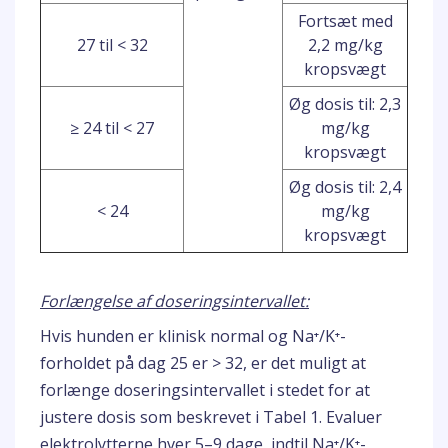
Fortsæt med
27 til < 32
2,2 mg/kg
kropsvægt
Øg dosis til: 2,3
≥ 24 til < 27
mg/kg
kropsvægt
Øg dosis til: 2,4
< 24
mg/kg
kropsvægt
Forlængelse af doseringsintervallet:
Hvis hunden er klinisk normal og Na⁺/K⁺-
forholdet på dag 25 er > 32, er det muligt at
forlænge doseringsintervallet i stedet for at
justere dosis som beskrevet i Tabel 1. Evaluer
elektrolytterne hver 5–9 dage, indtil Na⁺/K⁺-