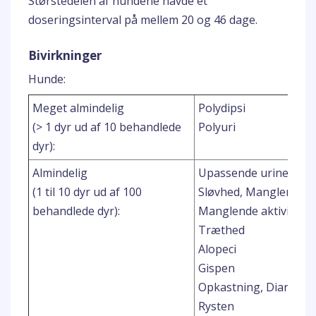
Størstedelen af hundene havde et
doseringsinterval på mellem 20 og 46 dage.
Bivirkninger
Hunde:
Meget almindelig
Polydipsi
(> 1 dyr ud af 10 behandlede
Polyuri
dyr):
Almindelig
Upassende urinering
(1 til 10 dyr ud af 100
Sløvhed, Manglende ap
behandlede dyr):
Manglende aktivitet, D
Træthed
Alopeci
Gispen
Opkastning, Diarré
Rysten