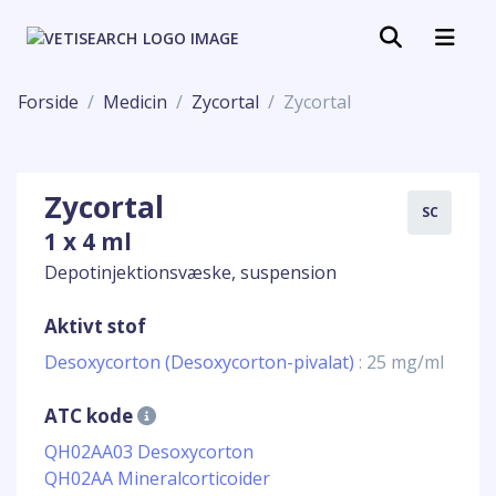
Forside
Medicin
Zycortal
Zycortal
Zycortal
SC
1 x 4 ml
Depotinjektionsvæske, suspension
Aktivt stof
Desoxycorton (Desoxycorton-pivalat)
: 25 mg/ml
ATC kode
QH02AA03 Desoxycorton
QH02AA Mineralcorticoider