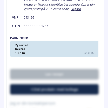
brugere - ikke for offentlige besøgende. Opret din
gratis profil på VETiSearch i dag..
Log ind
VNR
513126
GTIN
• • • • • • • • • 1267
PAKNINGER
Zycortal
Dechra
1 x 4 ml
513126
Lav recept
Del produkt med kollega
Jeg er din kontaktperson