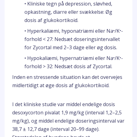
• Kliniske tegn på depression, sløvhed,
opkastning, diarre eller svækkelse: Øg
dosis af glukokortikoid.
• Hyperkaliæmi, hyponatriæmi eller Na⁺/K⁺-
forhold < 27: Nedsæt doseringsintervallet
for Zycortal med 2–3 dage eller øg dosis.
• Hypokaliæmi, hypernatriæmi eller Na⁺/K⁺-
forhold > 32: Nedsæt dosis af Zycortal.
Inden en stressende situation kan det overvejes
midlertidigt at øge dosis af glukokortikoid.
I det kliniske studie var middel endelige dosis
desoxycorton pivalat 1,9 mg/kg (interval 1,2–2,5
mg/kg), og middel endelige doseringsinterval var
38,7 ± 12,7 dage (interval 20–99 dage).