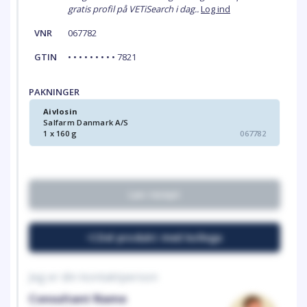
gratis profil på VETiSearch i dag..
Log ind
VNR
067782
GTIN
• • • • • • • • • 7821
PAKNINGER
Aivlosin
Salfarm Danmark A/S
1 x 160 g
067782
Lav recept
Del produkt med kollega
Jeg er din kontaktperson
Consultant Name