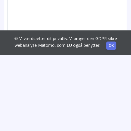
🍪 Vi værdsætter dit privatliv. Vi bruger den GDPR-sikre
webanalyse Matomo, som EU også benytter.
OK