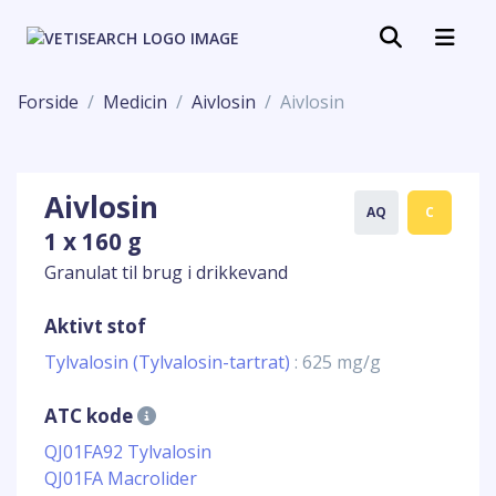
Forside
Medicin
Aivlosin
Aivlosin
Aivlosin
AQ
C
1 x 160 g
Granulat til brug i drikkevand
Aktivt stof
Tylvalosin (Tylvalosin-tartrat)
: 625 mg/g
ATC kode
QJ01FA92 Tylvalosin
QJ01FA Macrolider