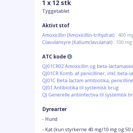
1 x 12 stk
Tyggetablet
Aktivt stof
Amoxicillin (Amoxicillin-trihydrat)
: 400 m
Clavulansyre (Kaliumclavulanat)
: 100 mg
ATC kode
QJ01CR02 Amoxicillin og beta-lactamasei
QJ01CR Komb. af penicilliner, inkl. bet
QJ01C Beta-lactam antibiotika, penicillin
QJ01 Antibiotika til systemisk brug
QJ Generelle antiinfectiva til systemisk b
Dyrearter
- Hund
- Kat (kun styrkerne 40 mg/10 mg og 50 