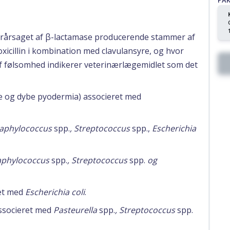
PA
forårsaget af β-lactamase producerende stammer af
icillin i kombination med clavulansyre, og hvor
 af følsomhed indikerer veterinærlægemidlet som det
ke og dybe pyodermia) associeret med
aphylococcus
spp.
, Streptococcus
spp.,
Escherichia
aphylococcus
spp.
, Streptococcus
spp.
og
ret med
Escherichia coli
.
associeret med
Pasteurella
spp.
, Streptococcus
spp.