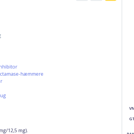
g
nhibitor
a-lactamase-hæmmere
er
rug
V
G
mg/12,5 mg).