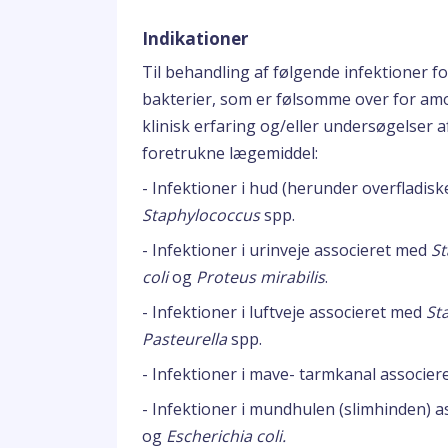
Indikationer
Til behandling af følgende infektioner 
bakterier, som er følsomme over for amox
klinisk erfaring og/eller undersøgelser
foretrukne lægemiddel:
- Infektioner i hud (herunder overfladis
Staphylococcus
spp.
- Infektioner i urinveje associeret med
St
coli
og
Proteus mirabilis
.
- Infektioner i luftveje associeret med
St
Pasteurella
spp.
- Infektioner i mave- tarmkanal associe
- Infektioner i mundhulen (slimhinden) 
og
Escherichia coli.