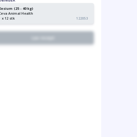
KNINGER
Kesium (25 - 40 kg)
Ceva Animal Health
1 x 12 stk
122053
Lav recept