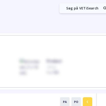
Søg på VETiSearch
Product
100mg
1 x 100
PA
PO
C