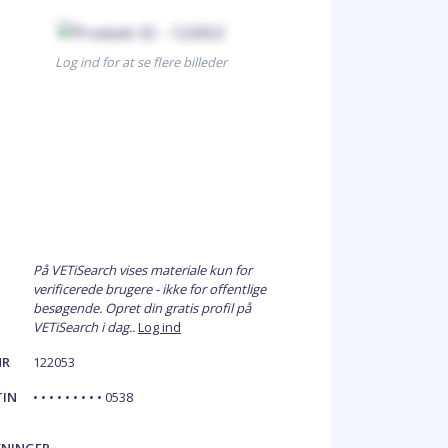
Log ind for at se flere billeder
På VETiSearch vises materiale kun for
verificerede brugere - ikke for offentlige
besøgende. Opret din gratis profil på
VETiSearch i dag..
Log ind
NR
122053
TIN
• • • • • • • • • 0538